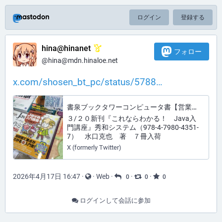
ログイン
登録する
hina@hinanet
フォロー
@hina@mdn.hinaloe.net
x.com/shosen_bt_pc/status/5788
書泉ブックタワーコンピュータ書【営業時間11:00~20:00】 (@shosen_bt_pc) on X
３/２０新刊『これならわかる！ Java入
門講座』秀和システム（978-4-7980-4351-
7） 水口克也 著 ７冊入荷
X (formerly Twitter)
2026年4月17日 16:47
·
·
Web
·
·
·
0
0
0
ログインして会話に参加