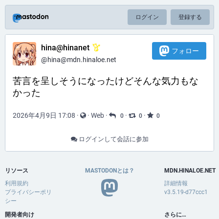
ログイン
登録する
hina@hinanet
フォロー
@hina@mdn.hinaloe.net
苦言を呈しそうになったけどそんな気力もな
かった
2026年4月9日 17:08
·
·
Web
·
·
·
0
0
0
ログインして会話に参加
リソース
MASTODONとは？
MDN.HINALOE.NET
利用規約
詳細情報
プライバシーポリ
v3.5.19-d77ccc1
シー
開発者向け
さらに…