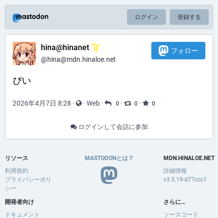
ログイン
登録する
hina@hinanet
フォロー
@hina@mdn.hinaloe.net
ぴい
2026年4月7日 8:28
·
·
Web
·
·
·
0
0
0
ログインして会話に参加
リソース
MASTODONとは？
MDN.HINALOE.NET
利用規約
詳細情報
プライバシーポリ
v3.5.19-d77ccc1
シー
開発者向け
さらに…
ドキュメント
ソースコード