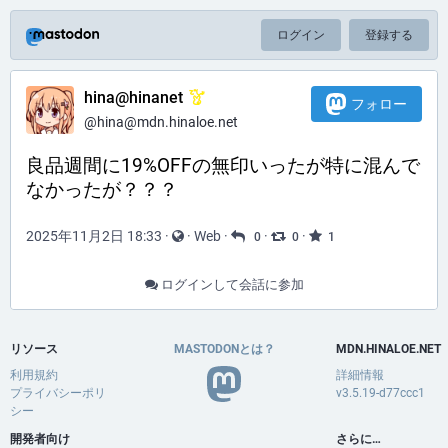
ログイン
登録する
hina@hinanet
フォロー
@hina@mdn.hinaloe.net
良品週間に19%OFFの無印いったが特に混んで
なかったが？？？
2025年11月2日 18:33
·
·
Web
·
·
·
0
0
1
ログインして会話に参加
リソース
MASTODONとは？
MDN.HINALOE.NET
利用規約
詳細情報
プライバシーポリ
v3.5.19-d77ccc1
シー
開発者向け
さらに…