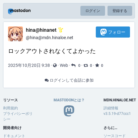
ログイン
登録する
hina@hinanet
フォロー
@hina@mdn.hinaloe.net
ロックアウトされなくてよかった
2025年10月20日 9:38
·
·
Web
·
·
·
0
0
0
ログインして会話に参加
リソース
MASTODONとは？
MDN.HINALOE.NET
利用規約
詳細情報
プライバシーポリ
v3.5.19-d77ccc1
シー
開発者向け
さらに…
ドキュメント
ソースコード