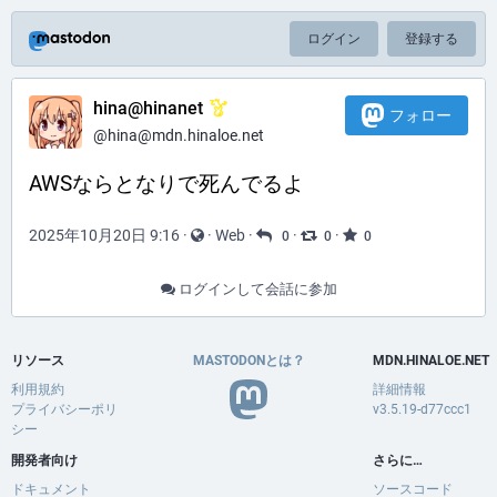
ログイン
登録する
hina@hinanet
フォロー
@hina@mdn.hinaloe.net
AWSならとなりで死んでるよ
2025年10月20日 9:16
·
·
Web
·
·
·
0
0
0
ログインして会話に参加
リソース
MASTODONとは？
MDN.HINALOE.NET
利用規約
詳細情報
プライバシーポリ
v3.5.19-d77ccc1
シー
開発者向け
さらに…
ドキュメント
ソースコード