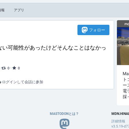
情報
アプリ
フォロー
ない可能性があったけどそんなことはなかっ
·
·
0
0
M
ト
ログインして会話に参加
ー
電
採
MASTODONとは？
MDN.HINA
詳細情報
v3.5.19-d7