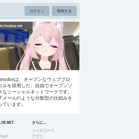
ログイン
登録する
astodonは、オープンなウェブプロ
コルを採用した、自由でオープンソ
スなソーシャルネットワークです。
子メールのような分散型の仕組みを
っています。
LOE.NET
さらに…
ソースコード
7ccc1
アプリ