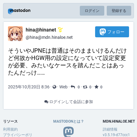
ログイン
登録する
hina@hinanet
フォロー
@hina@mdn.hinaloe.net
そういやJPNEは普通はそのままいけるんだけ
ど何故かHGW用の設定になっていて設定変更
が必要、みたいなケースを踏んだことはあっ
たんだっけ……
2025年10月20日 8:36
·
·
Web
·
·
·
0
0
0
ログインして会話に参加
リソース
MASTODONとは？
MDN.HINALOE.NET
利用規約
詳細情報
プライバシーポリ
v3.5.19-d77ccc1