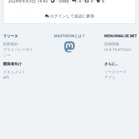
2024年6月5日 14:43
·
·
Tusky
·
·
·
0
0
0
ログインして会話に参加
リソース
MASTODONとは？
MDN.HINALOE.NET
利用規約
詳細情報
プライバシーポリ
v3.5.19-d77ccc1
シー
開発者向け
さらに…
ドキュメント
ソースコード
API
アプリ