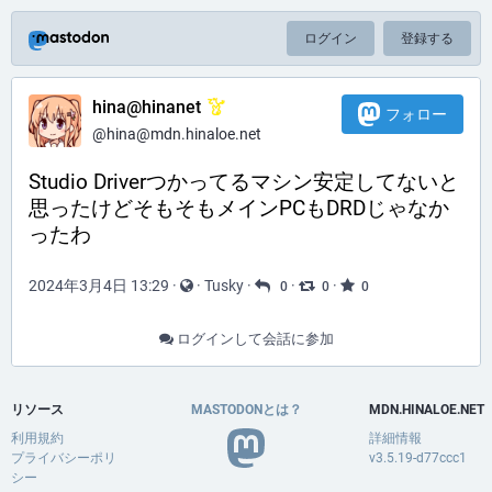
ログイン
登録する
hina@hinanet
フォロー
@hina@mdn.hinaloe.net
Studio Driverつかってるマシン安定してないと
思ったけどそもそもメインPCもDRDじゃなか
ったわ
2024年3月4日 13:29
·
·
Tusky
·
·
·
0
0
0
ログインして会話に参加
リソース
MASTODONとは？
MDN.HINALOE.NET
利用規約
詳細情報
プライバシーポリ
v3.5.19-d77ccc1
シー