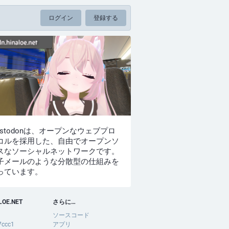
ログイン
登録する
astodonは、オープンなウェブプロ
コルを採用した、自由でオープンソ
スなソーシャルネットワークです。
子メールのような分散型の仕組みを
っています。
LOE.NET
さらに…
ソースコード
7ccc1
アプリ