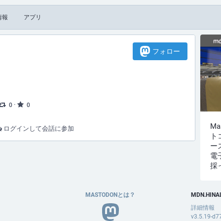
情報
アプリ
フォロー
·
0
0
M
ログインして会話に参加
ト
ー
電
採
MASTODONとは？
MDN.HINA
詳細情報
v3.5.19-d7