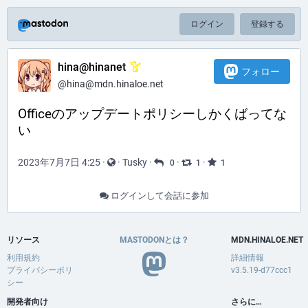
ログイン
登録する
hina@hinanet
フォロー
@hina@mdn.hinaloe.net
Officeのアップデートポリシーしかくばってな
い
2023年7月7日 4:25
·
·
Tusky
·
·
·
0
1
1
ログインして会話に参加
リソース
MASTODONとは？
MDN.HINALOE.NET
利用規約
詳細情報
プライバシーポリ
v3.5.19-d77ccc1
シー
開発者向け
さらに…