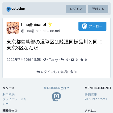
ログイン
登録する
hina@hinanet
フォロー
@hina@mdn.hinaloe.net
東京都島嶼部の選挙区は陸運同様品川と同じ
東京3区なんだ
2022年7月10日 15:58
·
·
Tusky
·
·
·
0
0
0
ログインして会話に参加
リソース
MASTODONとは？
MDN.HINALOE.NET
利用規約
詳細情報
プライバシーポリ
v3.5.19-d77ccc1
シー
開発者向け
さらに…