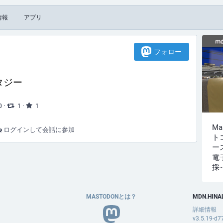
情報
アプリ
フォロー
タジー
·
·
0
1
1
M
ログインして会話に参加
ト
ー
電
採
MASTODONとは？
MDN.HINA
詳細情報
v3.5.19-d7