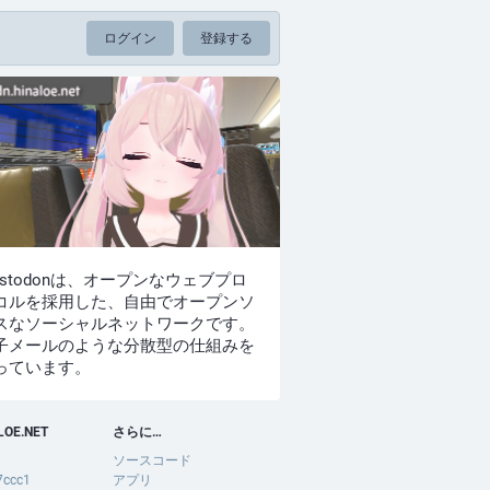
ログイン
登録する
astodonは、オープンなウェブプロ
コルを採用した、自由でオープンソ
スなソーシャルネットワークです。
子メールのような分散型の仕組みを
っています。
LOE.NET
さらに…
ソースコード
7ccc1
アプリ