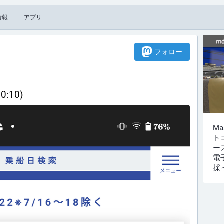
情報
アプリ
フォロー
50:10)
M
ト
ー
電
採