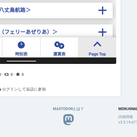
·
·
0
0
0
ログインして会話に参加
MASTODONとは？
MDN.HINA
詳細情報
v3.5.19-d7