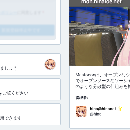
ーポリシー
に同意します
*
現在、新規登録停止中です
ましょう
Mastodonは、オープン
でオープンソースなソーシ
のような分散型の仕組みを
ムをご覧ください
管理者:
hina@hinanet
@hina
ら利用できます