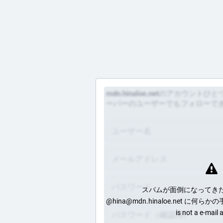
mdn.hinaloe.net
のアカウントひとつで
ーバーのユーザーでもフォローで
スパムが面倒になってき
@hina@mdn.hinaloe.net に何
is not a e-mail